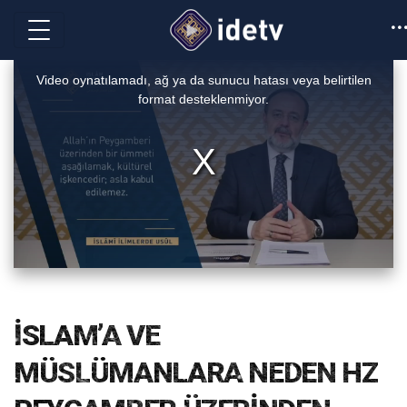
This
is
Video oynatılamadı, ağ ya da sunucu hatası veya belirtilen
a
format desteklenmiyor.
modal
window.
İSLAM’A VE
MÜSLÜMANLARA NEDEN HZ