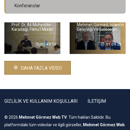
Konferanslar
Prof. Dr. Ali Muhyiddin
Mehmet Görmez, İslam'ın
Karadaği, Fıkhu'l Mizân
Geleceği Ve Geleceğin
İslam'ı
00:40:13
01:09:23
DAHA FAZLA VİDEO
GİZLİLİK VE KULLANIM KOŞULLARI
İLETİŞİM
© 2026
Mehmet Görmez Web TV
. Tüm hakları Saklıdır. Bu
platformdaki tüm videolar ve ilgili görseller,
Mehmet Görmez Web